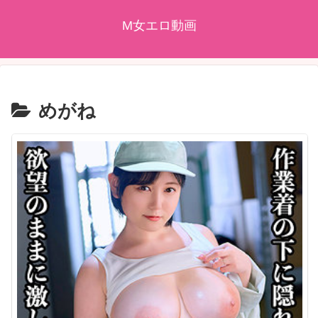
M女エロ動画
めがね