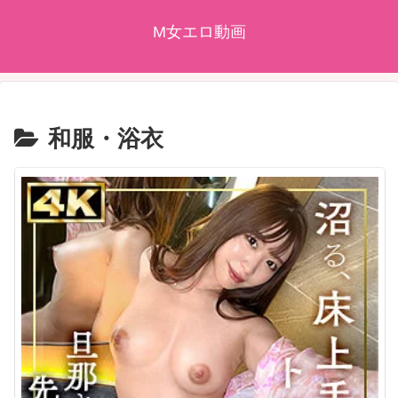
M女エロ動画
和服・浴衣