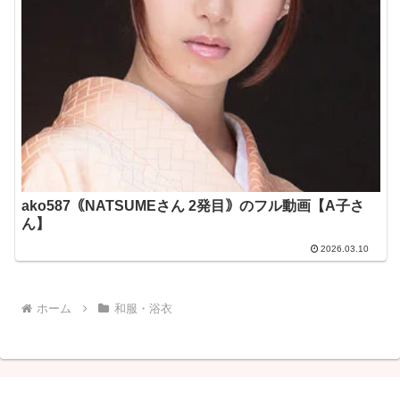
ako587｟NATSUMEさん 2発目｠のフル動画【A子さ
ん】
2026.03.10
ホーム
和服・浴衣